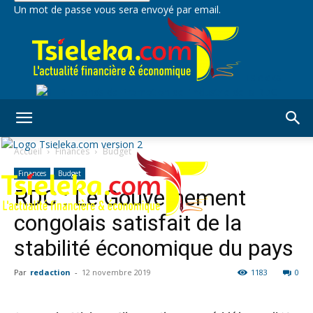
Un mot de passe vous sera envoyé par email.
Tsieleka
Accueil
Finances
Budget
Finances
Budget
RDC : Le Gouvernement
congolais satisfait de la
stabilité économique du pays
Par
redaction
-
12 novembre 2019
1183
0