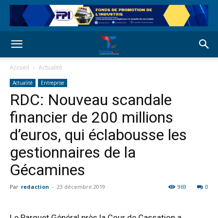
Accueil
Actualité
Actualité
Entreprise
RDC: Nouveau scandale
financier de 200 millions
d’euros, qui éclabousse les
gestionnaires de la
Gécamines
Par
redaction
-
23 décembre 2019
969
0
Le Parquet Général près la Cour de Cassation a