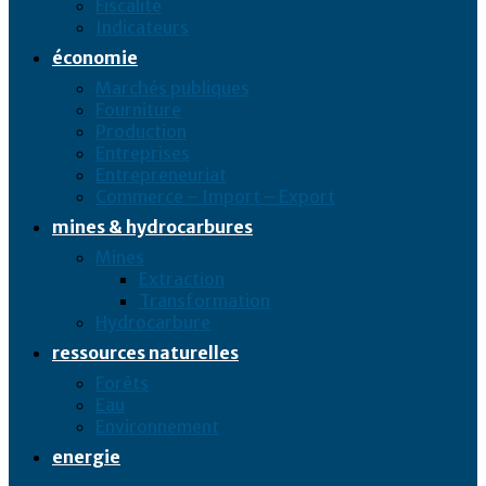
Fiscalité
Indicateurs
économie
Marchés publiques
Fourniture
Production
Entreprises
Entrepreneuriat
Commerce – Import – Export
mines & hydrocarbures
Mines
Extraction
Transformation
Hydrocarbure
ressources naturelles
Forêts
Eau
Environnement
energie