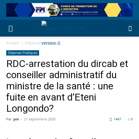
Accueil
Dépenses Publiques
Dépenses Publiques
RDC-arrestation du dircab et
conseiller administratif du
ministre de la santé : une
fuite en avant d’Eteni
Longondo?
Par
pm
-
27 septembre 2020
1447
0