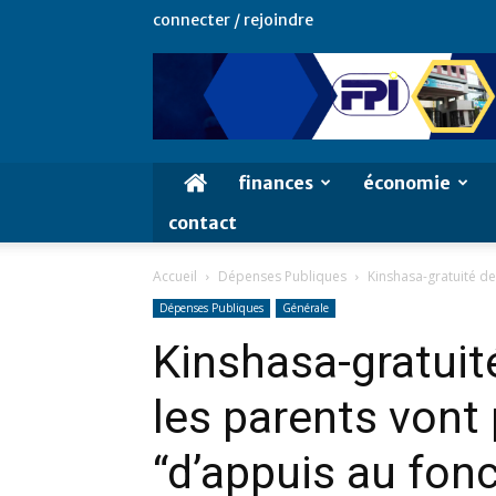
connecter / rejoindre
finances
économie
contact
Accueil
Dépenses Publiques
Kinshasa-gratuité de 
Dépenses Publiques
Générale
Kinshasa-gratuit
les parents vont 
“d’appuis au fo