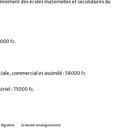
ionnement des écoles maternelles et secondaires du
5000 fc.
ale, commercial et assimilé : 58000 fc
riel : 75000 fc.
y Ngobila
Gratuité enseignement