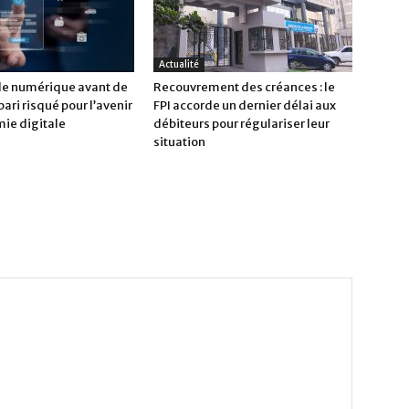
Actualité
 le numérique avant de
Recouvrement des créances : le
 pari risqué pour l’avenir
FPI accorde un dernier délai aux
mie digitale
débiteurs pour régulariser leur
situation