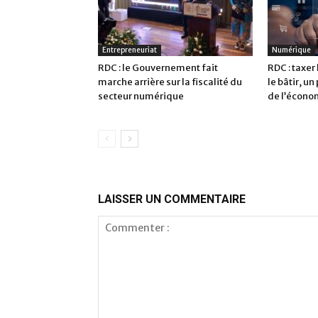
Entrepreneuriat
Numérique
RDC : le Gouvernement fait
RDC : taxer
marche arrière sur la fiscalité du
le bâtir, un
secteur numérique
de l’écono
LAISSER UN COMMENTAIRE