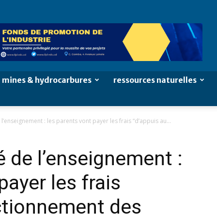
mines & hydrocarbures
ressources naturelles
l’enseignement : les parents vont payer les frais “d’appuis au...
é de l’enseignement :
payer les frais
nctionnement des