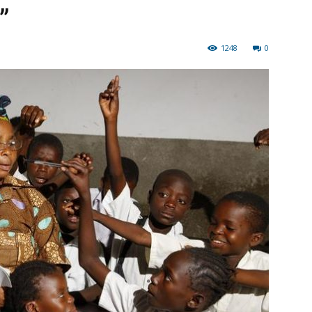
”
1248
0