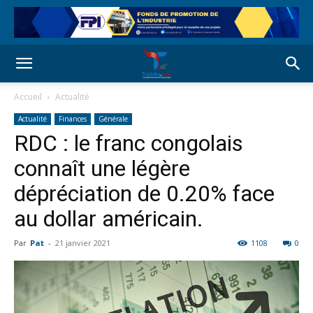
Accueil
Actualité
Actualité
Finances
Générale
RDC : le franc congolais
connaît une légère
dépréciation de 0.20% face
au dollar américain.
Par
Pat
-
21 janvier 2021
1108
0