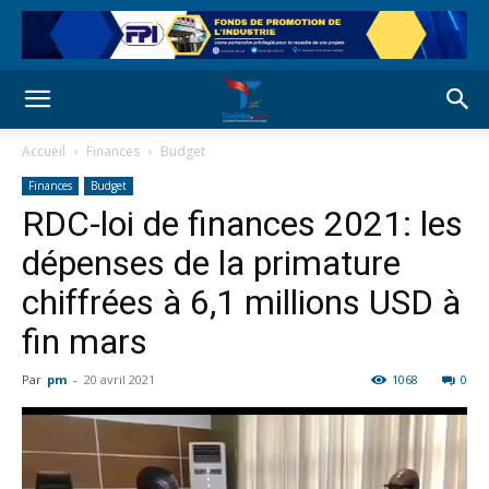
Accueil
Finances
Budget
Finances
Budget
RDC-loi de finances 2021: les
dépenses de la primature
chiffrées à 6,1 millions USD à
fin mars
Par
pm
-
20 avril 2021
1068
0