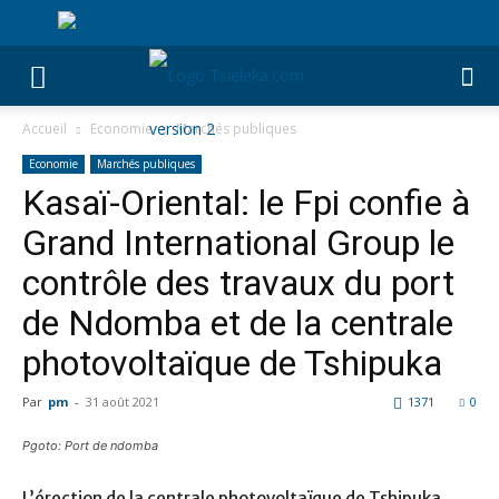
Accueil
Economie
Marchés publiques
Economie
Marchés publiques
Kasaï-Oriental: le Fpi confie à
Grand International Group le
contrôle des travaux du port
de Ndomba et de la centrale
photovoltaïque de Tshipuka
Par
pm
-
31 août 2021
1371
0
Pgoto: Port de ndomba
L’érection de la centrale photovoltaïque de Tshipuka,