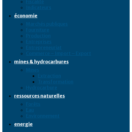
Fiscalité
Indicateurs
économie
Marchés publiques
Fourniture
Production
Entreprises
Entrepreneuriat
Commerce – Import – Export
mines & hydrocarbures
Mines
Extraction
Transformation
Hydrocarbure
ressources naturelles
Forêts
Eau
Environnement
energie