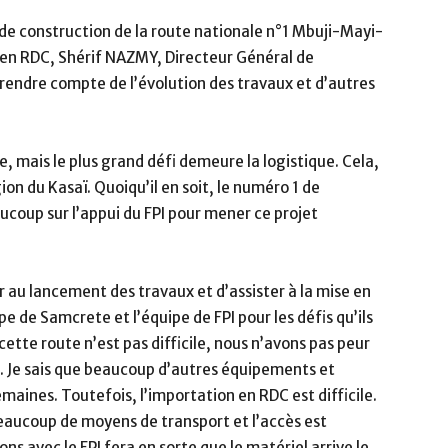
x de construction de la route nationale n°1 Mbuji-Mayi-
en RDC, Shérif NAZMY, Directeur Général de
rendre compte de l’évolution des travaux et d’autres
e, mais le plus grand défi demeure la logistique. Cela,
ion du Kasaï. Quoiqu’il en soit, le numéro 1 de
oup sur l’appui du FPI pour mener ce projet
er au lancement des travaux et d’assister à la mise en
e de Samcrete et l’équipe de FPI pour les défis qu’ils
cette route n’est pas difficile, nous n’avons pas peur
ue. Je sais que beaucoup d’autres équipements et
maines. Toutefois, l’importation en RDC est difficile.
 beaucoup de moyens de transport et l’accès est
lons avec le FPI fera en sorte que le matériel arrive le