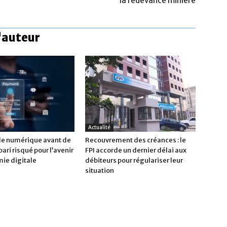
la redevance minière
l'auteur
Actualité
 le numérique avant de
Recouvrement des créances : le
 pari risqué pour l’avenir
FPI accorde un dernier délai aux
mie digitale
débiteurs pour régulariser leur
situation