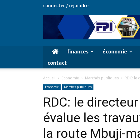
connecter / rejoindre
finances
économie
contact
Accueil
Economie
Marchés publiques
RDC: le 
Economie
Marchés publiques
RDC: le directeu
évalue les trava
la route Mbuji-m