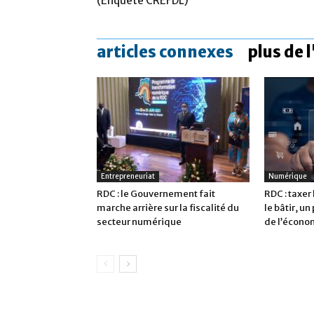
(Enquête CREFDL)
articles connexes
plus de 
Entrepreneuriat
Numérique
RDC : le Gouvernement fait
RDC : taxer
marche arrière sur la fiscalité du
le bâtir, un
secteur numérique
de l’écono