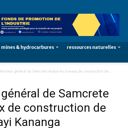
mines & hydrocarbures
ressources naturelles
directeur général de Samcrete évalue les travaux de construction de...
r général de Samcrete
ux de construction de
ayi Kananga