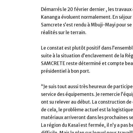
Démarrés le 20 février dernier , les travau
Kananga évoluent normalement. En séjour 
Samcrete s’est rendu à Mbuji-Mayi pour se 
réalités sur le terrain.
Le constat est plutôt positif dans l’ensembl
suite à la situation d’enclavement de la Rég
SAMCRETE reste déterminé et compte beauc
présidentiel à bon port.
“Je suis tout aussi très heureux de particip
service des équipements. Je remercie l’équip
ont su relever au début. La construction de 
de cela, le problème actuel est la logistiq
matériaux arriveront dans les prochaines se
La région du Kasaï est fermée, il n’y a pas
difficile. Mais le plan sur lequel nous travail