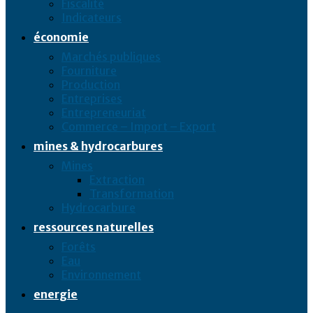
Fiscalité
Indicateurs
économie
Marchés publiques
Fourniture
Production
Entreprises
Entrepreneuriat
Commerce – Import – Export
mines & hydrocarbures
Mines
Extraction
Transformation
Hydrocarbure
ressources naturelles
Forêts
Eau
Environnement
energie