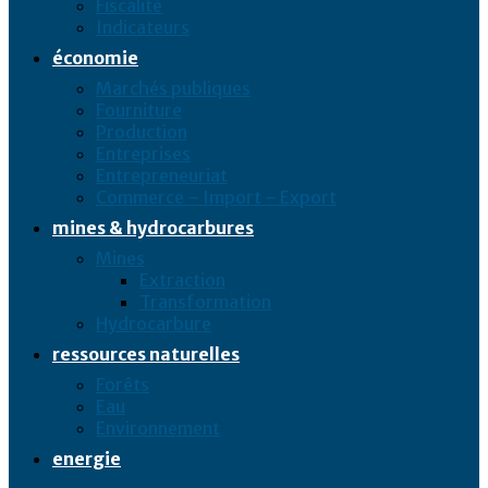
Fiscalité
Indicateurs
économie
Marchés publiques
Fourniture
Production
Entreprises
Entrepreneuriat
Commerce – Import – Export
mines & hydrocarbures
Mines
Extraction
Transformation
Hydrocarbure
ressources naturelles
Forêts
Eau
Environnement
energie