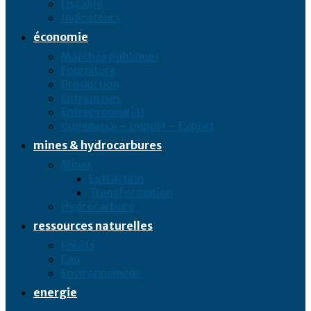
Fiscalité
Indicateurs
économie
Marchés publiques
Fourniture
Production
Entreprises
Entrepreneuriat
Commerce – Import – Export
mines & hydrocarbures
Mines
Extraction
Transformation
Hydrocarbure
ressources naturelles
Forêts
Eau
Environnement
energie