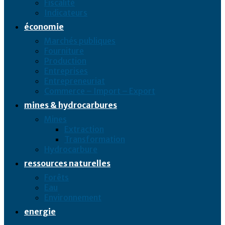
Fiscalité
Indicateurs
économie
Marchés publiques
Fourniture
Production
Entreprises
Entrepreneuriat
Commerce – Import – Export
mines & hydrocarbures
Mines
Extraction
Transformation
Hydrocarbure
ressources naturelles
Forêts
Eau
Environnement
energie