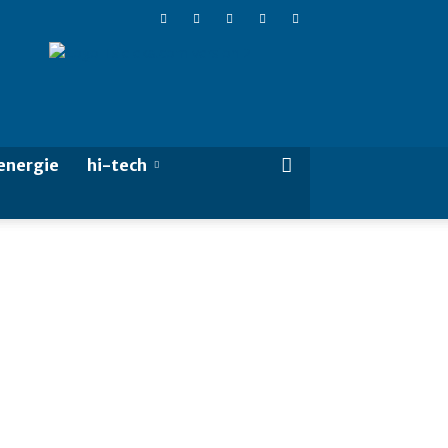
Tsieleka
energie
hi-tech