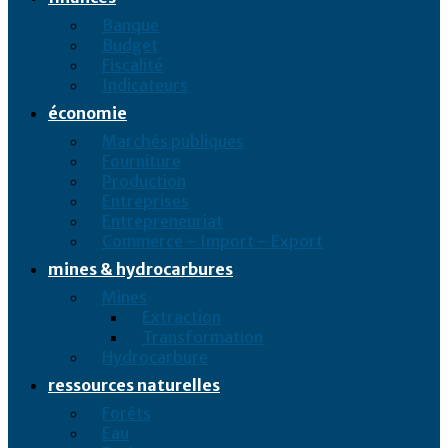
Banque
Budget
Fiscalité
Indicateurs
économie
Marchés publiques
Fourniture
Production
Entreprises
Entrepreneuriat
Commerce – Import – Export
mines & hydrocarbures
Mines
Extraction
Transformation
Hydrocarbure
ressources naturelles
Forêts
Eau