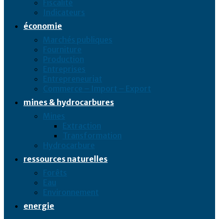
Fiscalité
Indicateurs
économie
Marchés publiques
Fourniture
Production
Entreprises
Entrepreneuriat
Commerce – Import – Export
mines & hydrocarbures
Mines
Extraction
Transformation
Hydrocarbure
ressources naturelles
Forêts
Eau
Environnement
energie