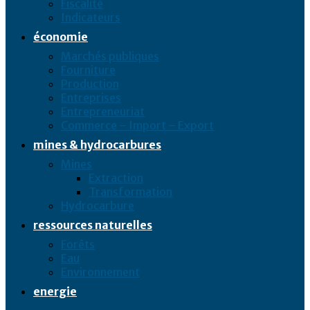
Fiscalité
Indicateurs
économie
Marchés publiques
Fourniture
Production
Entreprises
Entrepreneuriat
Commerce – Import – Export
mines & hydrocarbures
Mines
Extraction
Transformation
Hydrocarbure
ressources naturelles
Forêts
Eau
Environnement
energie