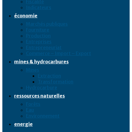
Fiscalité
Indicateurs
économie
Marchés publiques
Fourniture
Production
Entreprises
Entrepreneuriat
Commerce – Import – Export
mines & hydrocarbures
Mines
Extraction
Transformation
Hydrocarbure
ressources naturelles
Forêts
Eau
Environnement
energie