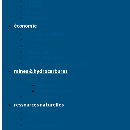
Banque
Budget
Fiscalité
Indicateurs
économie
Marchés publiques
Fourniture
Production
Entreprises
Entrepreneuriat
Commerce – Import – Export
mines & hydrocarbures
Mines
Extraction
Transformation
Hydrocarbure
ressources naturelles
Forêts
Eau
Environnement