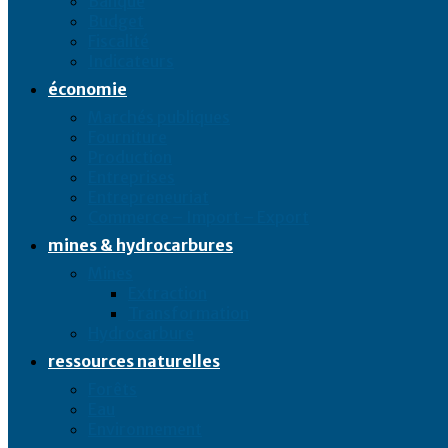
Banque
Budget
Fiscalité
Indicateurs
économie
Marchés publiques
Fourniture
Production
Entreprises
Entrepreneuriat
Commerce – Import – Export
mines & hydrocarbures
Mines
Extraction
Transformation
Hydrocarbure
ressources naturelles
Forêts
Eau
Environnement