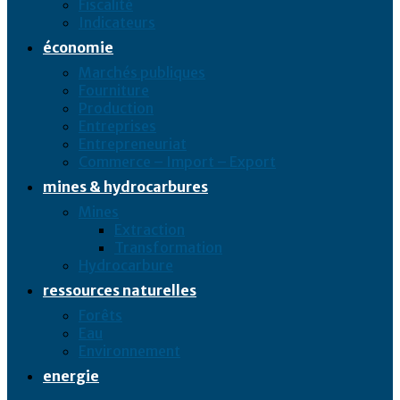
Fiscalité
Indicateurs
économie
Marchés publiques
Fourniture
Production
Entreprises
Entrepreneuriat
Commerce – Import – Export
mines & hydrocarbures
Mines
Extraction
Transformation
Hydrocarbure
ressources naturelles
Forêts
Eau
Environnement
energie