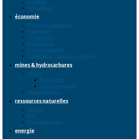
Fiscalité
Indicateurs
économie
Marchés publiques
Fourniture
Production
Entreprises
Entrepreneuriat
Commerce – Import – Export
mines & hydrocarbures
Mines
Extraction
Transformation
Hydrocarbure
ressources naturelles
Forêts
Eau
Environnement
energie