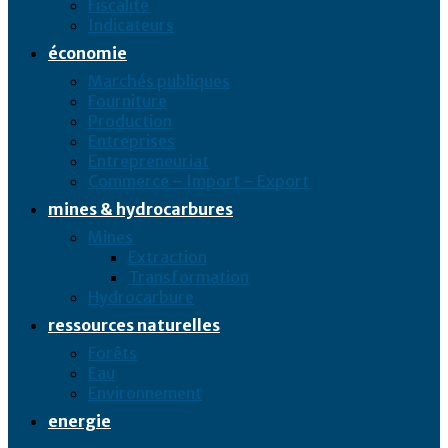
Fiscalité
Indicateurs
économie
Marchés publiques
Fourniture
Production
Entreprises
Entrepreneuriat
Commerce – Import – Export
mines & hydrocarbures
Mines
Extraction
Transformation
Hydrocarbure
ressources naturelles
Forêts
Eau
Environnement
energie