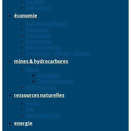
Fiscalité
Indicateurs
économie
Marchés publiques
Fourniture
Production
Entreprises
Entrepreneuriat
Commerce – Import – Export
mines & hydrocarbures
Mines
Extraction
Transformation
Hydrocarbure
ressources naturelles
Forêts
Eau
Environnement
energie