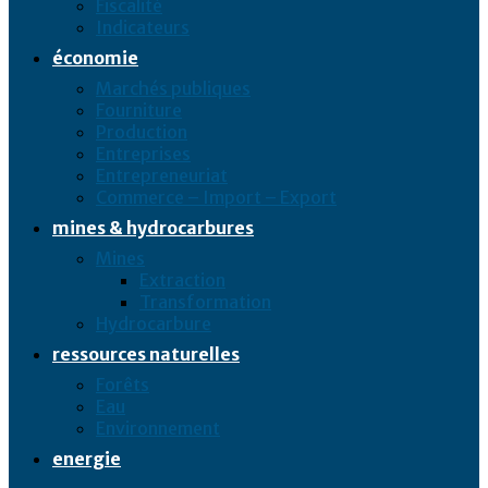
Fiscalité
Indicateurs
économie
Marchés publiques
Fourniture
Production
Entreprises
Entrepreneuriat
Commerce – Import – Export
mines & hydrocarbures
Mines
Extraction
Transformation
Hydrocarbure
ressources naturelles
Forêts
Eau
Environnement
energie