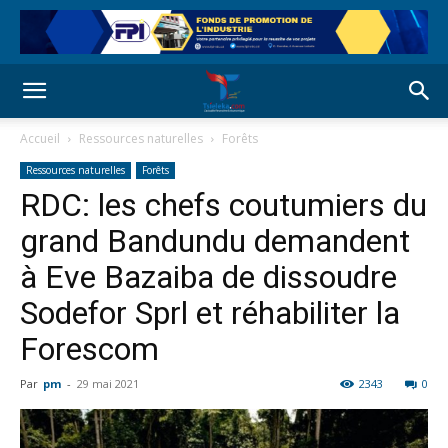
Accueil
Ressources naturelles
Forêts
Ressources naturelles
Forêts
RDC: les chefs coutumiers du
grand Bandundu demandent
à Eve Bazaiba de dissoudre
Sodefor Sprl et réhabiliter la
Forescom
Par
pm
-
29 mai 2021
2343
0