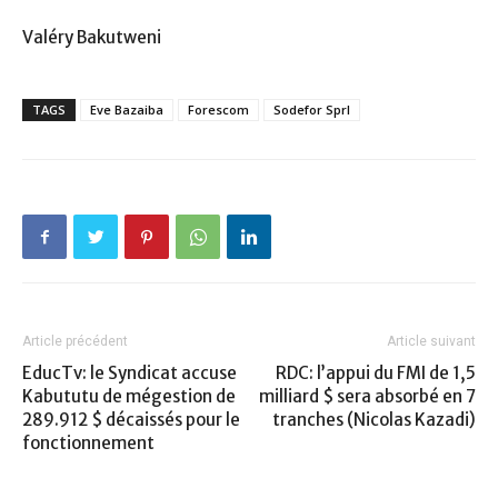
Valéry Bakutweni
TAGS
Eve Bazaiba
Forescom
Sodefor Sprl
Article précédent
Article suivant
EducTv: le Syndicat accuse
RDC: l’appui du FMI de 1,5
Kabututu de mégestion de
milliard $ sera absorbé en 7
289.912 $ décaissés pour le
tranches (Nicolas Kazadi)
fonctionnement