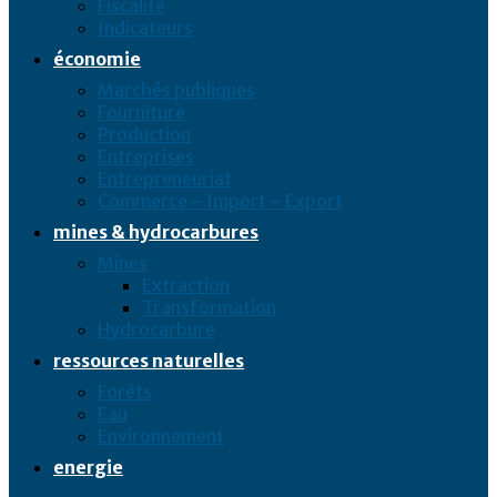
Fiscalité
Indicateurs
économie
Marchés publiques
Fourniture
Production
Entreprises
Entrepreneuriat
Commerce – Import – Export
mines & hydrocarbures
Mines
Extraction
Transformation
Hydrocarbure
ressources naturelles
Forêts
Eau
Environnement
energie