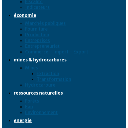
Fiscalité
Indicateurs
économie
Marchés publiques
Fourniture
Production
Entreprises
Entrepreneuriat
Commerce – Import – Export
mines & hydrocarbures
Mines
Extraction
Transformation
Hydrocarbure
ressources naturelles
Forêts
Eau
Environnement
energie