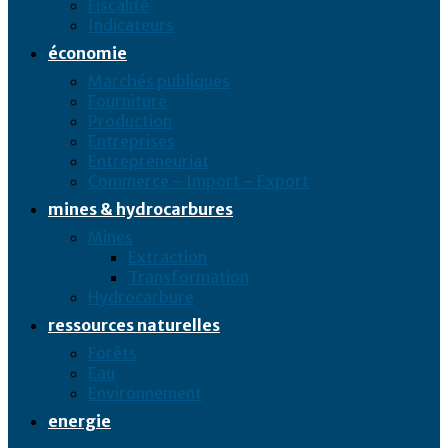
Fiscalité
Indicateurs
économie
Marchés publiques
Fourniture
Production
Entreprises
Entrepreneuriat
Commerce – Import – Export
mines & hydrocarbures
Mines
Extraction
Transformation
Hydrocarbure
ressources naturelles
Forêts
Eau
Environnement
energie