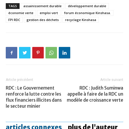
TAGS
assainissement durable
développement durable
économie verte
emploi vert
forum économique Kinshasa.
FPI RDC
gestion des déchets
recyclage Kinshasa
Article précédent
Article suivant
RDC : Le Gouvernement
RDC : Judith Suminwa
renforce la lutte contre les
appelle à faire de la RDC un
flux financiers illicites dans
modèle de croissance verte
le secteur minier
articles connexes
plus de l'auteur