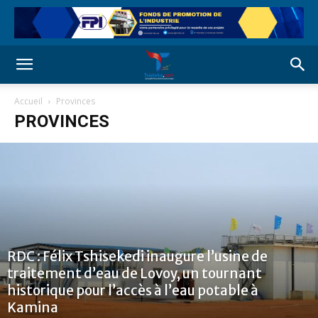
Accueil
Provinces
PROVINCES
RDC : Félix Tshisekedi inaugure l’usine de
traitement d’eau de Lovoy, un tournant
historique pour l’accès à l’eau potable à
Kamina