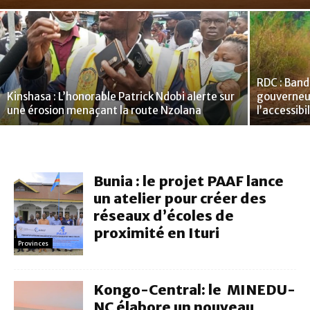
RDC : Band
Kinshasa : L’honorable Patrick Ndobi alerte sur
gouverneur
une érosion menaçant la route Nzolana
l’accessibi
Bunia : le projet PAAF lance
un atelier pour créer des
réseaux d’écoles de
proximité en Ituri
Provinces
Kongo-Central: le MINEDU-
NC élabore un nouveau