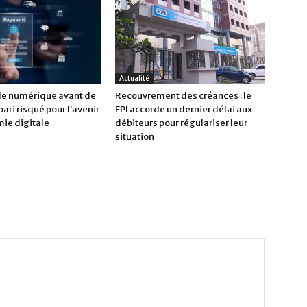
Actualité
 le numérique avant de
Recouvrement des créances : le
 pari risqué pour l’avenir
FPI accorde un dernier délai aux
mie digitale
débiteurs pour régulariser leur
situation