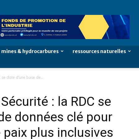
mines & hydrocarbures
ressources naturelles
C se dote d’une base de...
Sécurité : la RDC se
de données clé pour
 paix plus inclusives