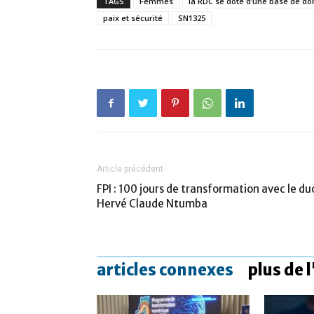
TAGS
Femmes
la RDC se dote d’une base de don
paix et sécurité
SN1325
Article précédent
FPI : 100 jours de transformation avec le du
Hervé Claude Ntumba
articles connexes
plus de 