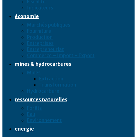
Fiscalité
Indicateurs
économie
Marchés publiques
Fourniture
Production
Entreprises
Entrepreneuriat
Commerce – Import – Export
mines & hydrocarbures
Mines
Extraction
Transformation
Hydrocarbure
ressources naturelles
Forêts
Eau
Environnement
energie