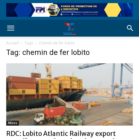
Accueil
Tags
Chemin de fer lobito
Tag: chemin de fer lobito
Mines
RDC: Lobito Atlantic Railway export