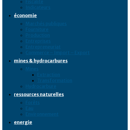
Fiscalité
Indicateurs
économie
Marchés publiques
Fourniture
Production
Entreprises
Entrepreneuriat
Commerce – Import – Export
mines & hydrocarbures
Mines
Extraction
Transformation
Hydrocarbure
ressources naturelles
Forêts
Eau
Environnement
energie