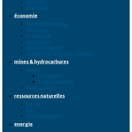
Fiscalité
Indicateurs
économie
Marchés publiques
Fourniture
Production
Entreprises
Entrepreneuriat
Commerce – Import – Export
mines & hydrocarbures
Mines
Extraction
Transformation
Hydrocarbure
ressources naturelles
Forêts
Eau
Environnement
energie