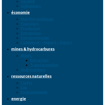
Fiscalité
Indicateurs
économie
Marchés publiques
Fourniture
Production
Entreprises
Entrepreneuriat
Commerce – Import – Export
mines & hydrocarbures
Mines
Extraction
Transformation
Hydrocarbure
ressources naturelles
Forêts
Eau
Environnement
energie