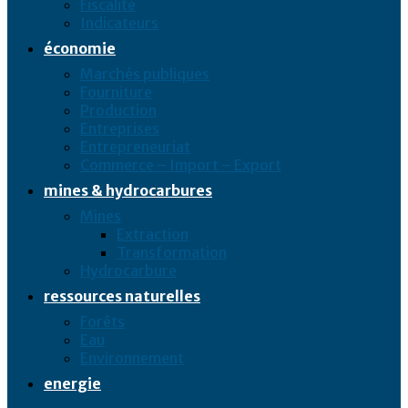
Fiscalité
Indicateurs
économie
Marchés publiques
Fourniture
Production
Entreprises
Entrepreneuriat
Commerce – Import – Export
mines & hydrocarbures
Mines
Extraction
Transformation
Hydrocarbure
ressources naturelles
Forêts
Eau
Environnement
energie