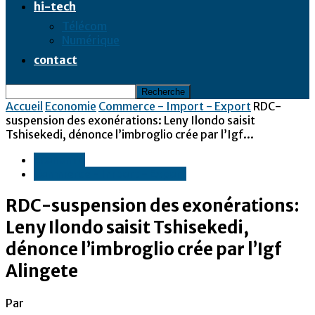
hi-tech
Télécom
Numérique
contact
Accueil
Economie
Commerce - Import - Export
RDC-
suspension des exonérations: Leny Ilondo saisit
Tshisekedi, dénonce l’imbroglio crée par l’Igf...
Economie
Commerce - Import - Export
RDC-suspension des exonérations:
Leny Ilondo saisit Tshisekedi,
dénonce l’imbroglio crée par l’Igf
Alingete
Par