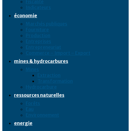
Fiscalité
Indicateurs
économie
Marchés publiques
Fourniture
Production
Entreprises
Entrepreneuriat
Commerce – Import – Export
mines & hydrocarbures
Mines
Extraction
Transformation
Hydrocarbure
ressources naturelles
Forêts
Eau
Environnement
energie