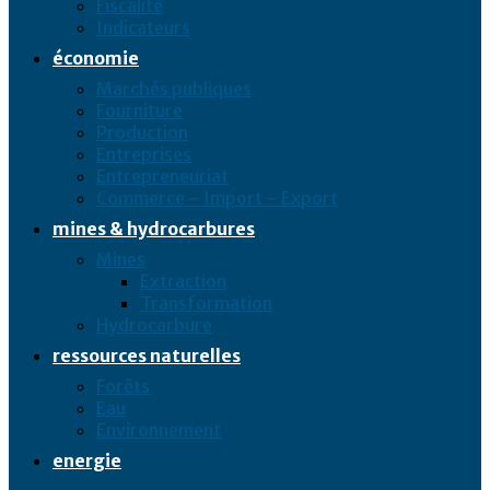
Fiscalité
Indicateurs
économie
Marchés publiques
Fourniture
Production
Entreprises
Entrepreneuriat
Commerce – Import – Export
mines & hydrocarbures
Mines
Extraction
Transformation
Hydrocarbure
ressources naturelles
Forêts
Eau
Environnement
energie