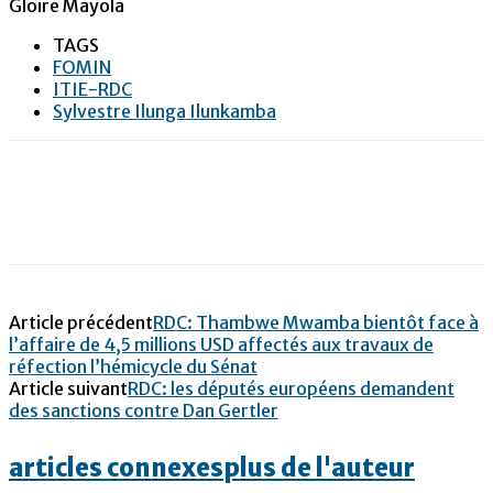
Gloire Mayola
TAGS
FOMIN
ITIE-RDC
Sylvestre Ilunga Ilunkamba
Article précédent
RDC: Thambwe Mwamba bientôt face à
l’affaire de 4,5 millions USD affectés aux travaux de
réfection l’hémicycle du Sénat
Article suivant
RDC: les députés européens demandent
des sanctions contre Dan Gertler
articles connexes
plus de l'auteur