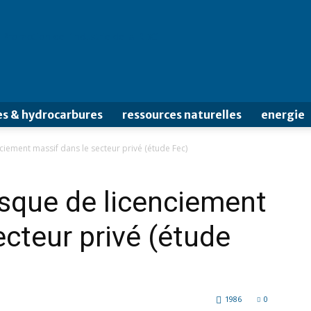
s & hydrocarbures
ressources naturelles
energie
ciement massif dans le secteur privé (étude Fec)
isque de licenciement
ecteur privé (étude
1986
0