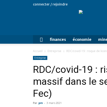
connecter / rejoindre
finances
économie
mine
Accueil
Entreprise
RDC/covid-19 : risque de licen
Entreprise
RDC/covid-19 : r
massif dans le s
Fec)
Par
pm
-
3 mars 2021