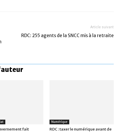
Article suivant
RDC: 255 agents de la SNCC mis à la retraite
n
l'auteur
iat
Numérique
ouvernement fait
RDC : taxer le numérique avant de