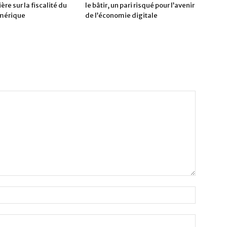
ère sur la fiscalité du
le bâtir, un pari risqué pour l’avenir
umérique
de l’économie digitale