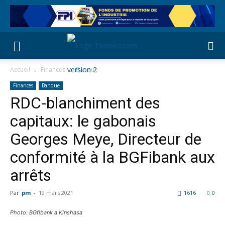
Accueil
Finances
Banque
Finances
Banque
RDC-blanchiment des
capitaux: le gabonais
Georges Meye, Directeur de
conformité à la BGFibank aux
arrêts
Par
pm
-
19 mars 2021
1616
0
Photo: BGfibank à Kinshasa