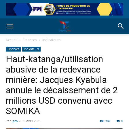
Accueil
Finances
Indicateurs
Finances
Indicateurs
Haut-katanga/utilisation
abusive de la redevance
minière: Jacques Kyabula
annule le décaissement de 2
millions USD convenu avec
SOMIKA
Par
pm
-
13 avril 2021
969
0