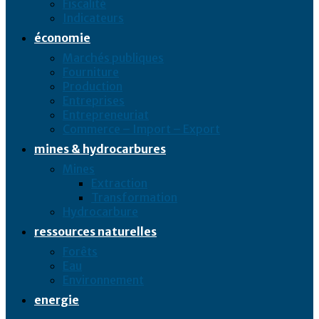
Fiscalité
Indicateurs
économie
Marchés publiques
Fourniture
Production
Entreprises
Entrepreneuriat
Commerce – Import – Export
mines & hydrocarbures
Mines
Extraction
Transformation
Hydrocarbure
ressources naturelles
Forêts
Eau
Environnement
energie