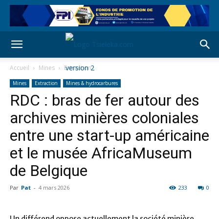
Accueil
Mines
Extraction
Mines
Extraction
Mines & hydrocarbures
RDC : bras de fer autour des
archives minières coloniales
entre une start-up américaine
et le musée AfricaMuseum
de Belgique
Par
Pat
-
4 mars 2026
233
0
Un différend oppose actuellement la société minière