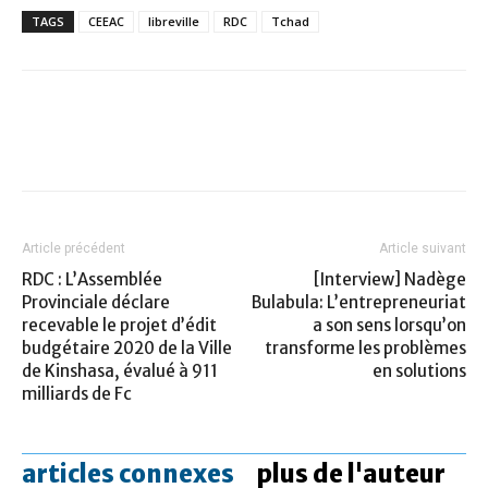
TAGS
CEEAC
libreville
RDC
Tchad
Article précédent
Article suivant
RDC : L’Assemblée
[Interview] Nadège
Provinciale déclare
Bulabula: L’entrepreneuriat
recevable le projet d’édit
a son sens lorsqu’on
budgétaire 2020 de la Ville
transforme les problèmes
de Kinshasa, évalué à 911
en solutions
milliards de Fc
articles connexes
plus de l'auteur