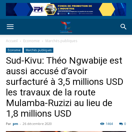
Accueil
Economie
Marchés publiques
Economie
Marchés publiques
Sud-Kivu: Théo Ngwabije est
aussi accusé d’avoir
surfacturé à 3,5 millions USD
les travaux de la route
Mulamba-Ruzizi au lieu de
1,8 millions USD
Par
pm
-
26 décembre 2020
1464
0