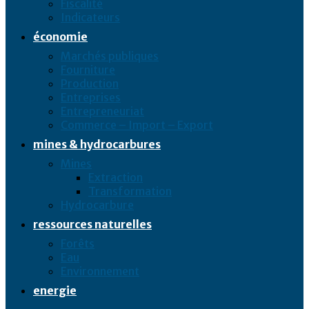
Fiscalité
Indicateurs
économie
Marchés publiques
Fourniture
Production
Entreprises
Entrepreneuriat
Commerce – Import – Export
mines & hydrocarbures
Mines
Extraction
Transformation
Hydrocarbure
ressources naturelles
Forêts
Eau
Environnement
energie