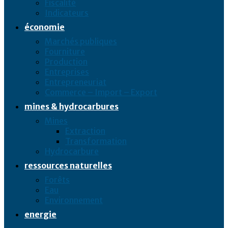
Fiscalité
Indicateurs
économie
Marchés publiques
Fourniture
Production
Entreprises
Entrepreneuriat
Commerce – Import – Export
mines & hydrocarbures
Mines
Extraction
Transformation
Hydrocarbure
ressources naturelles
Forêts
Eau
Environnement
energie